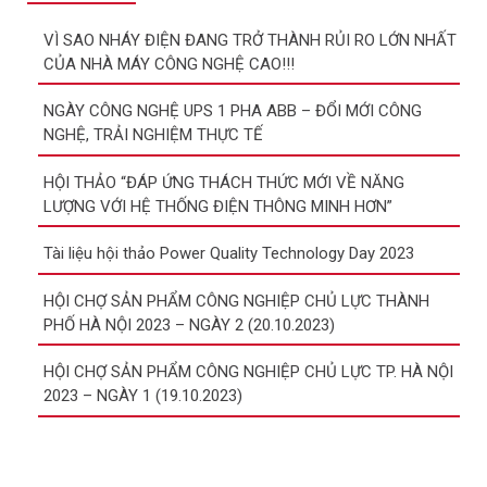
VÌ SAO NHÁY ĐIỆN ĐANG TRỞ THÀNH RỦI RO LỚN NHẤT
CỦA NHÀ MÁY CÔNG NGHỆ CAO!!!
NGÀY CÔNG NGHỆ UPS 1 PHA ABB – ĐỔI MỚI CÔNG
NGHỆ, TRẢI NGHIỆM THỰC TẾ
HỘI THẢO “ĐÁP ỨNG THÁCH THỨC MỚI VỀ NĂNG
LƯỢNG VỚI HỆ THỐNG ĐIỆN THÔNG MINH HƠN”
Tài liệu hội thảo Power Quality Technology Day 2023
HỘI CHỢ SẢN PHẨM CÔNG NGHIỆP CHỦ LỰC THÀNH
PHỐ HÀ NỘI 2023 – NGÀY 2 (20.10.2023)
HỘI CHỢ SẢN PHẨM CÔNG NGHIỆP CHỦ LỰC TP. HÀ NỘI
2023 – NGÀY 1 (19.10.2023)