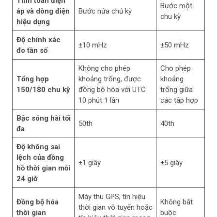
Tính toán điện
Bước một
áp và dòng điện
Bước nửa chủ kỳ
chu kỳ
hiệu dụng
Độ chính xác
±10 mHz
±50 mHz
đo tần số
Không cho phép
Cho phép
Tổng hợp
khoảng trống, được
khoảng
150/180 chu kỳ
đồng bộ hóa với UTC
trống giữa
10 phút 1 lần
các tập hợp
Bậc sóng hài tối
50th
40th
đa
Độ không
sai
lệch
của đồng
±1 giây
±5 giây
hồ thời gian mỗi
24 giờ
Máy thu GPS, tín hiệu
Đồng bộ hóa
Không bắt
thời gian vô tuyến hoặc
thời gian
buộc