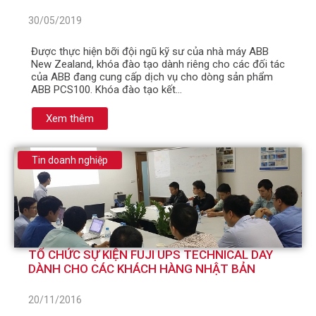
30/05/2019
Được thực hiện bỡi đội ngũ kỹ sư của nhà máy ABB
New Zealand, khóa đào tạo dành riêng cho các đối tác
của ABB đang cung cấp dịch vụ cho dòng sản phẩm
ABB PCS100. Khóa đào tạo kết…
Xem thêm
Tin doanh nghiệp
TỔ CHỨC SỰ KIỆN FUJI UPS TECHNICAL DAY
DÀNH CHO CÁC KHÁCH HÀNG NHẬT BẢN
20/11/2016