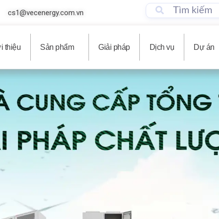
cs1@vecenergy.com.vn
i thiệu
Sản phẩm
Giải pháp
Dịch vụ
Dự án