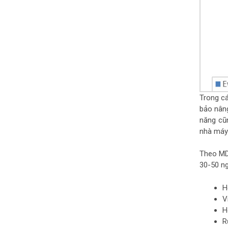
Trong c
bảo nân
năng cũn
nhà máy 
Theo MDP
30-50 n
H
V
H
R