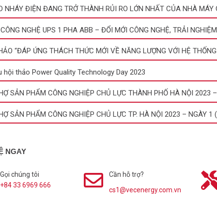
O NHÁY ĐIỆN ĐANG TRỞ THÀNH RỦI RO LỚN NHẤT CỦA NHÀ MÁY 
CÔNG NGHỆ UPS 1 PHA ABB – ĐỔI MỚI CÔNG NGHỆ, TRẢI NGHIỆ
THẢO “ĐÁP ỨNG THÁCH THỨC MỚI VỀ NĂNG LƯỢNG VỚI HỆ THỐNG
ệu hội thảo Power Quality Technology Day 2023
HỢ SẢN PHẨM CÔNG NGHIỆP CHỦ LỰC THÀNH PHỐ HÀ NỘI 2023 – N
HỢ SẢN PHẨM CÔNG NGHIỆP CHỦ LỰC TP. HÀ NỘI 2023 – NGÀY 1 (1
HỆ NGAY
Gọi chúng tôi
Cần hỗ trợ?
+84 33 6969 666
cs1@vecenergy.com.vn