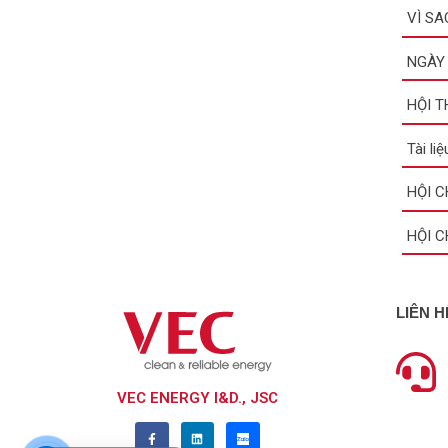
VÌ SA
NGÀY 
HỘI 
Tài li
HỘI C
HỘI C
LIÊN 
VEC ENERGY I&D., JSC