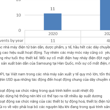
ác nhà máy điện tử bán dẫn, dược phẩm, y tế, hầu hết các dây chu
g cao hiệu suất hoạt động. Tuy nhiên các máy móc này cũng có yêu
g như tuổi thọ thiết kế. Mỗi sự cố mất điện hay nháy điện đột ngộ
sản xuất bán dẫn của Samsung tại Hàn Quốc, mỗi sự cố mất điện, nhá
I, tại Việt nam trong các nhà máy sản xuất y tế quy mô lớn, tổn th
ghìn USD qua những tác động đến hoạt động chung của dây chuyền s
oạt động sai chức năng trong quá trình kiểm soát nhiệt độ
iệc dừng hệ thống nén khí có thể tạo ra rất nhiều áp suất dương
oạt động sai chức năng của các thiết bị tự động hoá, thiết bị điện t
ủi ro về việc phải loại bỏ các nguyên liệu khi đang trong quá trình sản