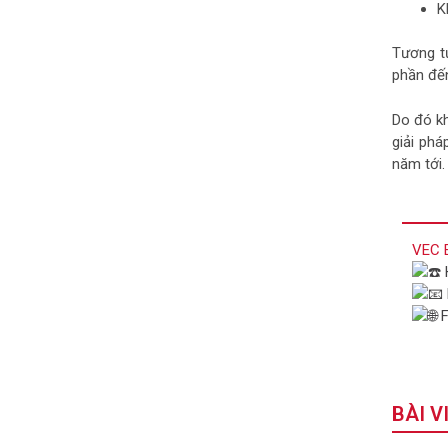
K
Tương t
phần đến
Do đó kh
giải phá
năm tới.
VEC 
F
BÀI V