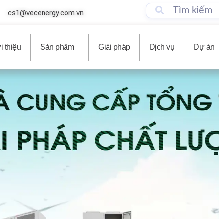
cs1@vecenergy.com.vn
i thiệu
Sản phẩm
Giải pháp
Dịch vụ
Dự án